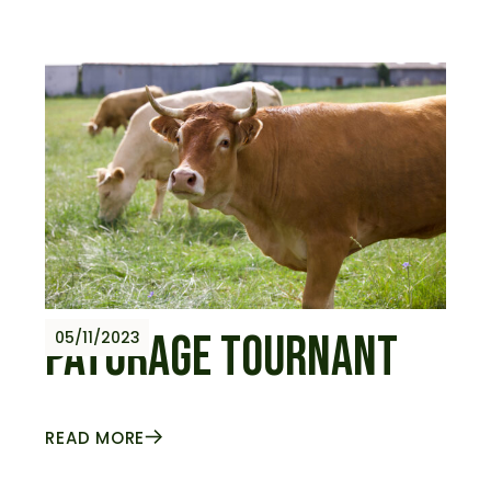
PÂTURAGE TOURNANT
05/11/2023
READ MORE