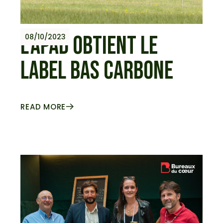
L’APAD OBTIENT LE
08/10/2023
LABEL BAS CARBONE
READ MORE