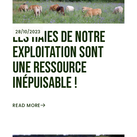
LES HAIES DE NOTRE
28/10/2023
EXPLOITATION SONT
UNE RESSOURCE
INÉPUISABLE !
READ MORE