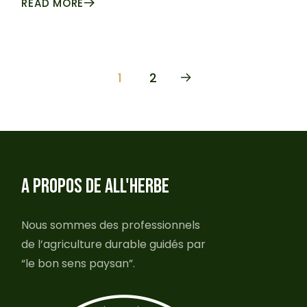
READ MORE
PAGINATION
1
2
DES
PUBLICATIONS
A PROPOS DE ALL'HERBE
Nous sommes des professionnels
de l’agriculture durable guidés par
“le bon sens paysan”.