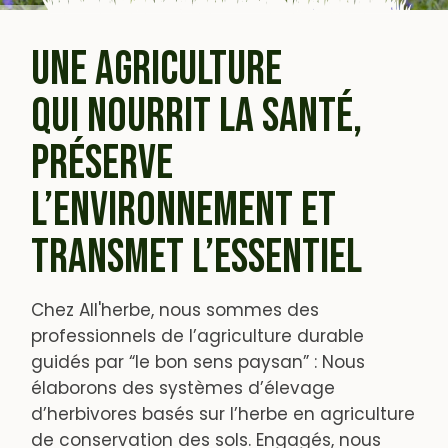
UNE AGRICULTURE
QUI NOURRIT LA SANTÉ,
PRÉSERVE
L’ENVIRONNEMENT ET
TRANSMET L’ESSENTIEL
Chez All'herbe, nous sommes des
professionnels de l’agriculture durable
guidés par “le bon sens paysan” : Nous
élaborons des systèmes d’élevage
d’herbivores basés sur l’herbe en agriculture
de conservation des sols. Engagés, nous