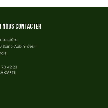
R NOUS CONTACTER
ntessière,
0 Saint-Aubin-des-
ais
 78 42 23
LA CARTE