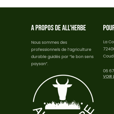
A PROPOS DE ALL'HERBE
POU
La Co
Nous sommes des
7240
professionnels de l’agriculture
Coudr
durable guidés par “le bon sens
paysan”.
06 67
VOIR 