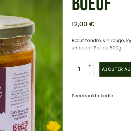
BOEUF
12,00
€
Bœuf tendre, vin rouge, l
un bocal. Pot de 600g
Bourguignon pur boeuf qu
AJOUTER AU
Facebook
LinkedIn