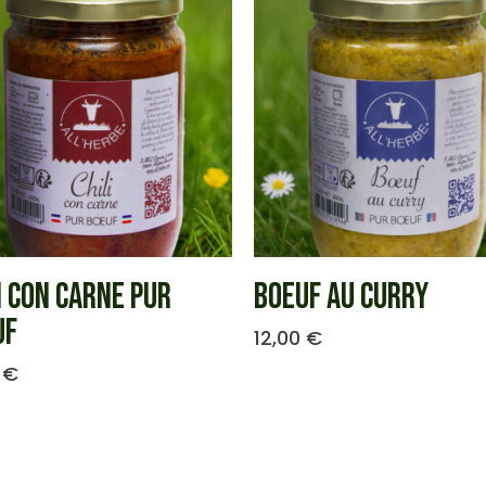
I CON CARNE PUR
BOEUF AU CURRY
UF
12,00
€
0
€